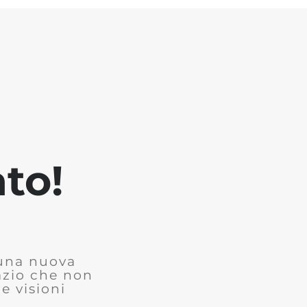
to!
 una nuova
azio che non
e visioni