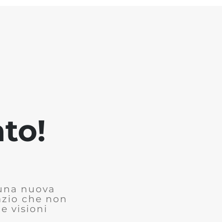
to!
 una nuova
azio che non
e visioni