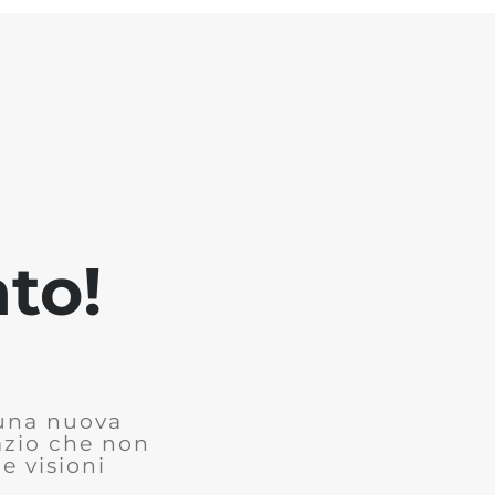
to!
 una nuova
azio che non
e visioni