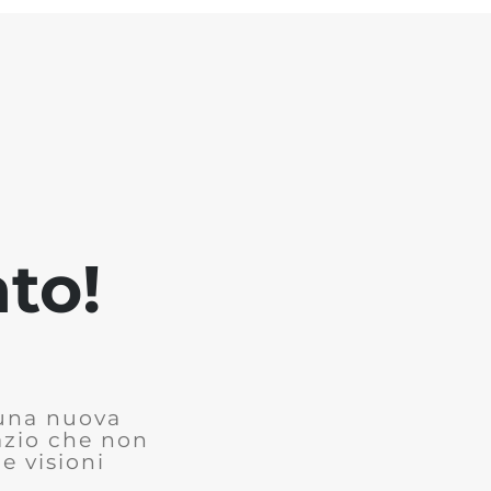
to!
 una nuova
azio che non
e visioni