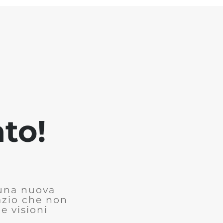
to!
 una nuova
azio che non
e visioni